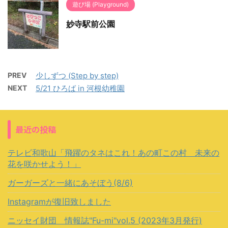
遊び場 (Playground)
妙寺駅前公園
PREV
少しずつ (Step by step)
NEXT
5/21 ひろば in 河根幼稚園
最近の投稿
テレビ和歌山「飛躍のタネはこれ！あの町この村 未来の
花を咲かせよう！」
ガーガーズと一緒にあそぼう(8/6)
Instagramが復旧致しました
ニッセイ財団 情報誌"Fu-mi"vol.5 (2023年3月発行)