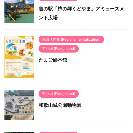
道の駅「柿の郷くどやま」アミューズメ
ント広場
地域活性化 (Regional revitalization)
遊び場 (Playground)
たまご絵本館
遊び場 (Playground)
和歌山城公園動物園