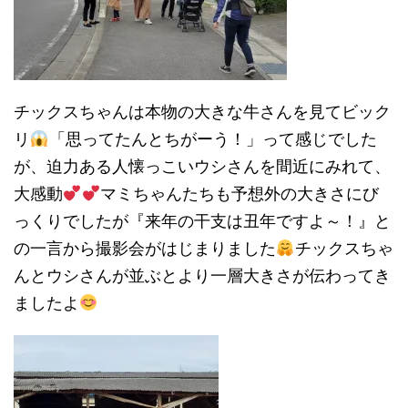
チックスちゃんは本物の大きな牛さんを見てビック
リ
「思ってたんとちがーう！」って感じでした
が、迫力ある人懐っこいウシさんを間近にみれて、
大感動
マミちゃんたちも予想外の大きさにび
っくりでしたが『来年の干支は丑年ですよ～！』と
の一言から撮影会がはじまりました
チックスちゃ
んとウシさんが並ぶとより一層大きさが伝わってき
ましたよ