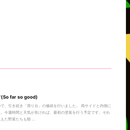
far so good)
で、引き続き「滑り台」の修繕を行いました。 両サイドと内側に
た。今週時間と天気が良ければ、最初の塗装を行う予定です。それ
た野菜たちも順 ...