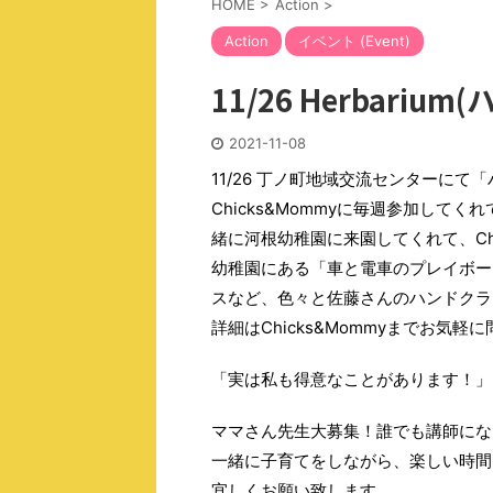
HOME
>
Action
>
Action
イベント (Event)
11/26 Herbar
2021-11-08
11/26 丁ノ町地域交流センターに
Chicks&Mommyに毎週参加し
緒に河根幼稚園に来園してくれて、Ch
幼稚園にある「車と電車のプレイボー
スなど、色々と佐藤さんのハンドクラ
詳細はChicks&Mommyまでお気
「実は私も得意なことがあります！」
ママさん先生大募集！誰でも講師にな
一緒に子育てをしながら、楽しい時間
宜しくお願い致します。