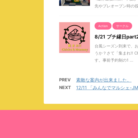
先やプレオープン時の
Action
サークル
8/21 プチ縁日par
台風シーズン到来で、
うか？さて「集まれ!! C
す。事前予約制の1 ...
PREV
素敵な案内が出来ました。
NEXT
12/11 「みんなでマルシェ-JM