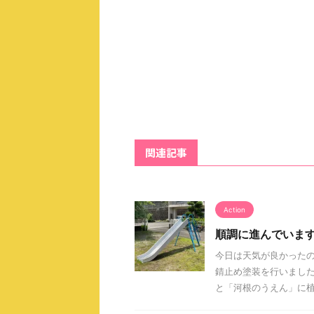
関連記事
Action
順調に進んでいます(So 
今日は天気が良かったの
錆止め塗装を行いまし
と「河根のうえん」に植え