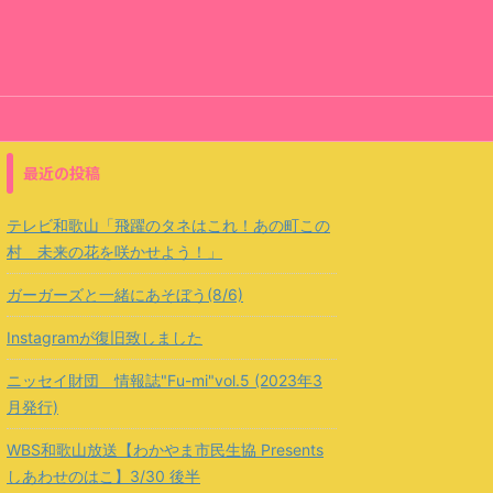
最近の投稿
テレビ和歌山「飛躍のタネはこれ！あの町この
村 未来の花を咲かせよう！」
ガーガーズと一緒にあそぼう(8/6)
Instagramが復旧致しました
ニッセイ財団 情報誌"Fu-mi"vol.5 (2023年3
月発行)
WBS和歌山放送【わかやま市民生協 Presents
しあわせのはこ】3/30 後半