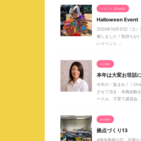
イベント (Event)
Halloween Event
2020年10月31日（土
催しました！気持ちがい
いイベント ...
Action
本年は大変お世話
今年の「集まれ！！Chi
させて頂き、本格始動を
ークル、子育て講習会、 .
Action
拠点づくり13
4連休最後の日、午後か