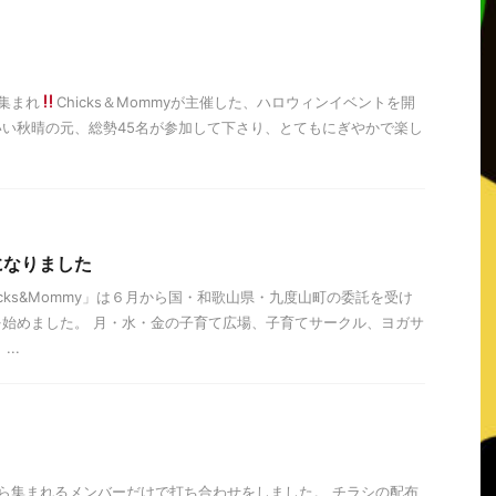
）集まれ
Chicks＆Mommyが主催した、ハロウィンイベントを開
い秋晴の元、総勢45名が参加して下さり、とてもにぎやかで楽し
になりました
cks&Mommy」は６月から国・和歌山県・九度山町の委託を受け
始めました。 月・水・金の子育て広場、子育てサークル、ヨガサ
..
ら集まれるメンバーだけで打ち合わせをしました。 チラシの配布