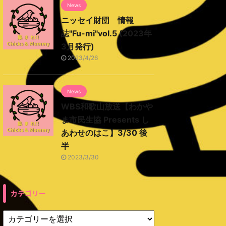
News
ニッセイ財団 情報
誌"Fu-mi"vol.5 (2023年
3月発行)
2023/4/26
News
WBS和歌山放送【わかや
ま市民生協 Presents し
あわせのはこ】3/30 後
半
2023/3/30
カテゴリー