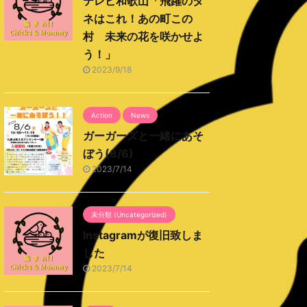
テレビ和歌山「飛躍のタ
ネはこれ！あの町この
村 未来の花を咲かせよ
う！」
2023/9/18
Action
News
ガーガーズと一緒にあそ
ぼう(8/6)
2023/7/14
未分類 (Uncategorized)
Instagramが復旧致しま
した
2023/7/14