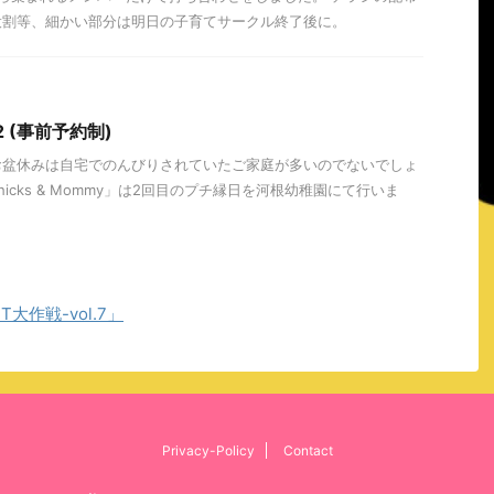
役割等、細かい部分は明日の子育てサークル終了後に。
t2 (事前予約制)
お盆休みは自宅でのんびりされていたご家庭が多いのでないでしょ
hicks & Mommy」は2回目のプチ縁日を河根幼稚園にて行いま
T大作戦-vol.7」
Privacy-Policy
Contact