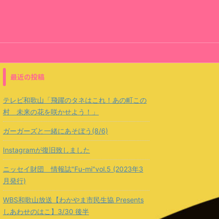
最近の投稿
テレビ和歌山「飛躍のタネはこれ！あの町この
村 未来の花を咲かせよう！」
ガーガーズと一緒にあそぼう(8/6)
Instagramが復旧致しました
ニッセイ財団 情報誌"Fu-mi"vol.5 (2023年3
月発行)
WBS和歌山放送【わかやま市民生協 Presents
しあわせのはこ】3/30 後半