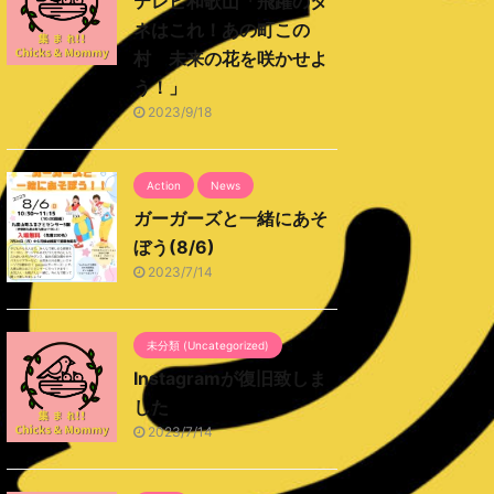
テレビ和歌山「飛躍のタ
ネはこれ！あの町この
村 未来の花を咲かせよ
う！」
2023/9/18
Action
News
ガーガーズと一緒にあそ
ぼう(8/6)
2023/7/14
未分類 (Uncategorized)
Instagramが復旧致しま
した
2023/7/14