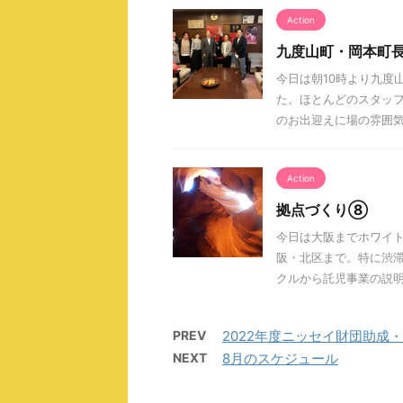
Action
九度山町・岡本町
今日は朝10時より九度
た。ほとんどのスタッ
のお出迎えに場の雰囲気が
Action
拠点づくり⑧
今日は大阪までホワイ
阪・北区まで。特に渋
クルから託児事業の説明を
PREV
2022年度ニッセイ財団助成
NEXT
8月のスケジュール