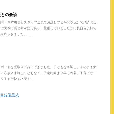
長との会談
山町・岡本町長とスタッフ全員でお話しする時間を設けて頂きまし
フは岡本町長と初対面であり、緊張していましたが町長自ら笑顔で
和らぎました。 ...
トボードを受取りに行ってきました。子どもを送迎し、そのまま大
滞に巻き込まれることもなく、予定時間より早く到着。子育てサー
すると快く格安で ...
・目録贈呈式