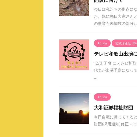
開設に向けて
今日は私たちの拠点に
た。既に先日大家さん
の事業も未知数の部分があ
Action
地域活性化 (Region
テレビ和歌山出演
12/3 (Fri) にテレビ
代表が出演予定になっ
...
Action
大和証券福祉財団
今日自宅に帰ってくると
財団(採用通知)修正 -