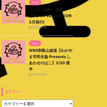
News
ニッセイ財団 情報
誌"Fu-mi"vol.5 (2023年
3月発行)
2023/4/26
News
WBS和歌山放送【わかや
ま市民生協 Presents し
あわせのはこ】3/30 後
半
2023/3/30
カテゴリー