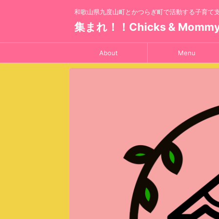
和歌山県九度山町とかつらぎ町で活動する子育て
集まれ！！Chicks & Momm
About
Menu