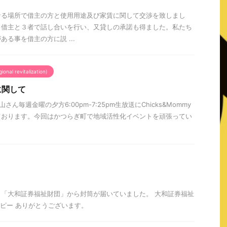
なる場所で借主の方と使用用途及び家賃に関して交渉を致しまし
と借主と３者で話し合いを行い、又貸しの承諾も得ました。私たち
る事を借主の方に説 ...
al revitalization)
に関して
和歌山さん毎週金曜の夕方6:00pm-7:25pm生放送にChicks&Mommy
ております。今回はかつらぎ町で地域活性化イベントを頑張ってい
「大和証券福祉財団」から封筒が届いていました。 大和証券福祉
 コピー ありがとうございます。