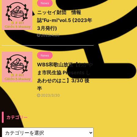
News
ニッセイ財団 情報
誌"Fu-mi"vol.5 (2023年
3月発行)
2023/4/26
News
WBS和歌山放送【わかや
ま市民生協 Presents し
あわせのはこ】3/30 後
半
2023/3/30
カテゴリー