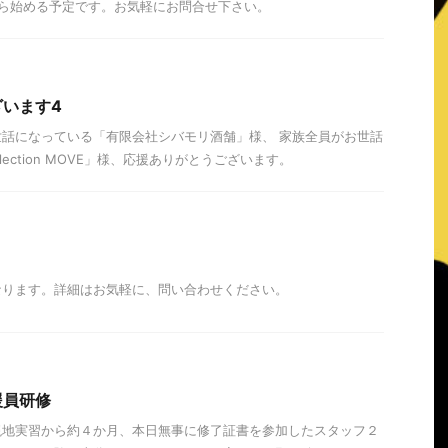
から始める予定です。お気軽にお問合せ下さい。
います4
話になっている「有限会社シバモリ酒舗」様、 家族全員がお世話
ollection MOVE」様、応援ありがとうございます。
なります。詳細はお気軽に、問い合わせください。
援員研修
現地実習から約４か月、本日無事に修了証書を参加したスタッフ２