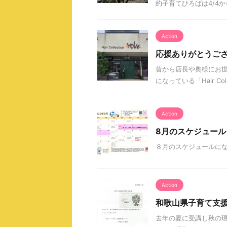
約子育てひろばは4/4
Action
応援ありがとうござ
昔から店長や奥様にお世
になっている「Hair C
Action
8月のスケジュール
８月のスケジュールに
Action
和歌山県子育て支
去年の夏に受講し秋の