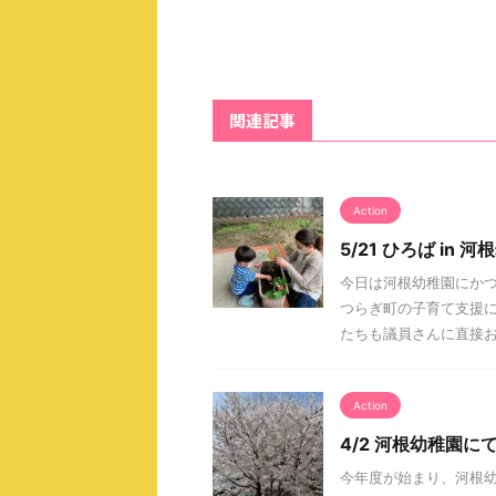
関連記事
Action
5/21 ひろば in 
今日は河根幼稚園にか
つらぎ町の子育て支援に
たちも議員さんに直接お話
Action
4/2 河根幼稚園に
今年度が始まり、河根幼