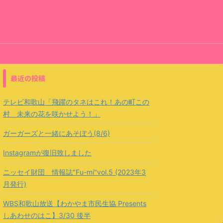
最近の投稿
テレビ和歌山「飛躍のタネはこれ！あの町この
村 未来の花を咲かせよう！」
ガーガーズと一緒にあそぼう(8/6)
Instagramが復旧致しました
ニッセイ財団 情報誌"Fu-mi"vol.5 (2023年3
月発行)
WBS和歌山放送【わかやま市民生協 Presents
しあわせのはこ】3/30 後半