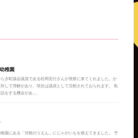
河根幼稚園
つらぎ町議会議員である松岡宏行さんが視察に来てくれました。か
対して理解があり、現在は議員として活動されておられます。 私
をする機会があ ...
て
稚園にある「河根のうえん」にじゃがいもを植えてきました。 予