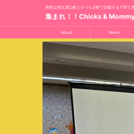
和歌山県九度山町とかつらぎ町で活動する子育て
集まれ！！Chicks & Momm
About
Menu