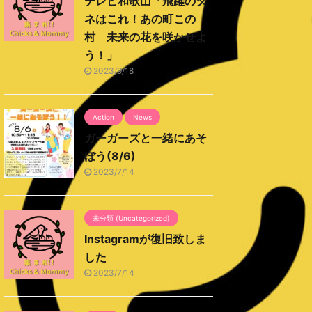
テレビ和歌山「飛躍のタ
ネはこれ！あの町この
村 未来の花を咲かせよ
う！」
2023/9/18
Action
News
ガーガーズと一緒にあそ
ぼう(8/6)
2023/7/14
未分類 (Uncategorized)
Instagramが復旧致しま
した
2023/7/14