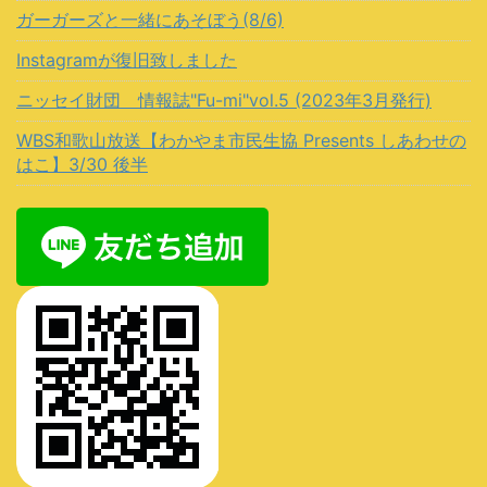
ガーガーズと一緒にあそぼう(8/6)
Instagramが復旧致しました
ニッセイ財団 情報誌"Fu-mi"vol.5 (2023年3月発行)
WBS和歌山放送【わかやま市民生協 Presents しあわせの
はこ】3/30 後半