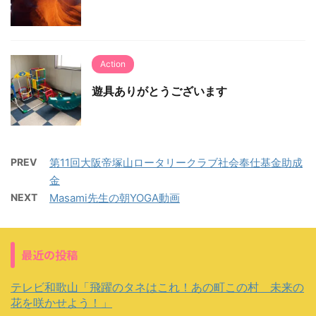
Action
遊具ありがとうございます
PREV
第11回大阪帝塚山ロータリークラブ社会奉仕基金助成
金
NEXT
Masami先生の朝YOGA動画
最近の投稿
テレビ和歌山「飛躍のタネはこれ！あの町この村 未来の
花を咲かせよう！」