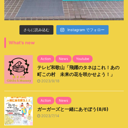
さらに読み込む
Instagram でフォロー
What's new
Action
News
Youtube
テレビ和歌山「飛躍のタネはこれ！あの
町この村 未来の花を咲かせよう！」
2023/9/18
Action
News
ガーガーズと一緒にあそぼう(8/6)
2023/7/14