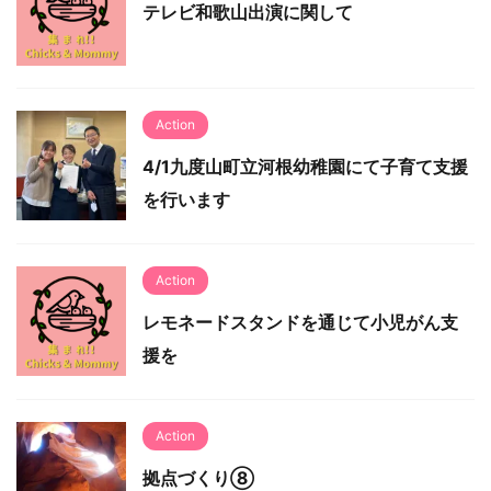
テレビ和歌山出演に関して
Action
4/1九度山町立河根幼稚園にて子育て支援
を行います
Action
レモネードスタンドを通じて小児がん支
援を
Action
拠点づくり⑧